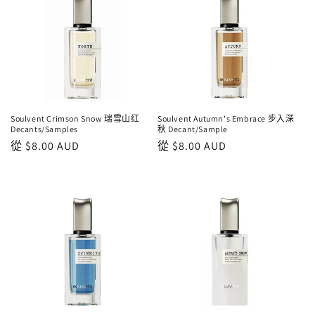
Soulvent Crimson Snow 瑞雪山红
Soulvent Autumn's Embrace 步入深
Decants/Samples
秋 Decant/Sample
正
從
$8.00 AUD
正
從
$8.00 AUD
常
常
價
價
格
格