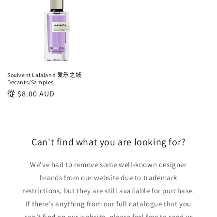
Soulvent Lalaland 爱乐之城
Decants/Samples
正
從
$8.00 AUD
常
價
格
Can't find what you are looking for?
We’ve had to remove some well-known designer
brands from our website due to trademark
restrictions, but they are still available for purchase.
If there’s anything from our full catalogue that you
can’t find on our website, please feel free to send us