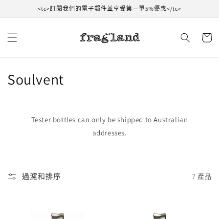
跳到內
<tc>訂閱我們的電子郵件並享受第一單5%優惠</tc>
容
購
物
車
收
Soulvent
藏
:
Tester bottles can only be shipped to Australian
addresses.
過濾和排序
7 產品