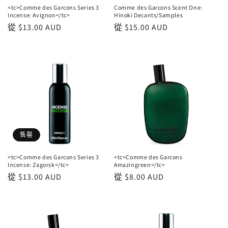
<tc>Comme des Garcons Series 3
Comme des Garcons Scent One:
Incense: Avignon</tc>
Hinoki Decants/Samples
正
從
$13.00 AUD
正
從
$15.00 AUD
常
常
價
價
格
格
售罄
<tc>Comme des Garcons Series 3
<tc>Comme des Garcons
Incense: Zagorsk</tc>
Amazingreen</tc>
正
從
$13.00 AUD
正
從
$8.00 AUD
常
常
價
價
格
格