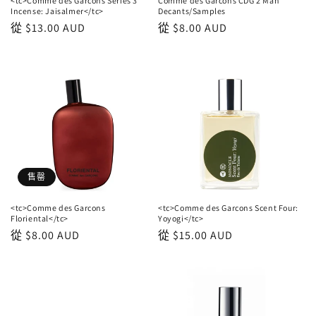
<tc>Comme des Garcons Series 3
Comme des Garcons CDG 2 Man
Incense: Jaisalmer</tc>
Decants/Samples
正
從
$13.00 AUD
正
從
$8.00 AUD
常
常
價
價
格
格
售罄
<tc>Comme des Garcons
<tc>Comme des Garcons Scent Four:
Floriental</tc>
Yoyogi</tc>
正
從
$8.00 AUD
正
從
$15.00 AUD
常
常
價
價
格
格