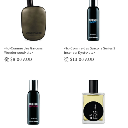
<tc>Comme des Garcons
<tc>Comme des Garcons Series 3
Wonderwood</tc>
Incense: Kyoto</tc>
正
從
$8.00 AUD
正
從
$13.00 AUD
常
常
價
價
格
格