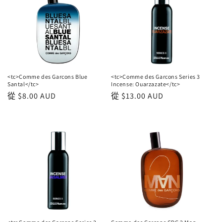
<tc>Comme des Garcons Blue
<tc>Comme des Garcons Series 3
Santal</tc>
Incense: Ouarzazate</tc>
正
從
$8.00 AUD
正
從
$13.00 AUD
常
常
價
價
格
格