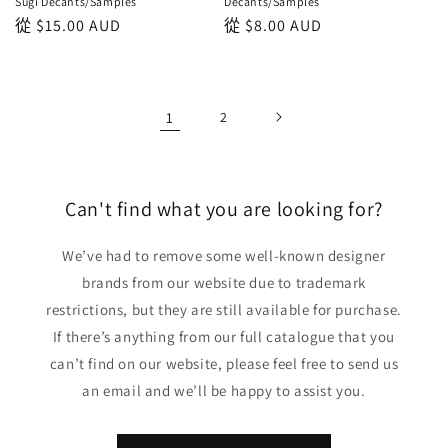
Sugi Decants/Samples
Decants/Samples
正
從
$15.00 AUD
正
從
$8.00 AUD
常
常
價
價
格
格
1
2
Can't find what you are looking for?
We’ve had to remove some well-known designer
brands from our website due to trademark
restrictions, but they are still available for purchase.
If there’s anything from our full catalogue that you
can’t find on our website, please feel free to send us
an email and we’ll be happy to assist you.