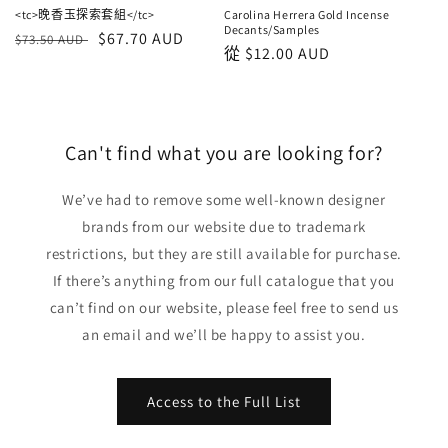
<tc>晚香玉探索套組</tc>
Carolina Herrera Gold Incense
Decants/Samples
正
銷
$67.70 AUD
$73.50 AUD
正
從
$12.00 AUD
常
售
常
價
價
價
格
格
格
Can't find what you are looking for?
We’ve had to remove some well-known designer
brands from our website due to trademark
restrictions, but they are still available for purchase.
If there’s anything from our full catalogue that you
can’t find on our website, please feel free to send us
an email and we’ll be happy to assist you.
Access to the Full List