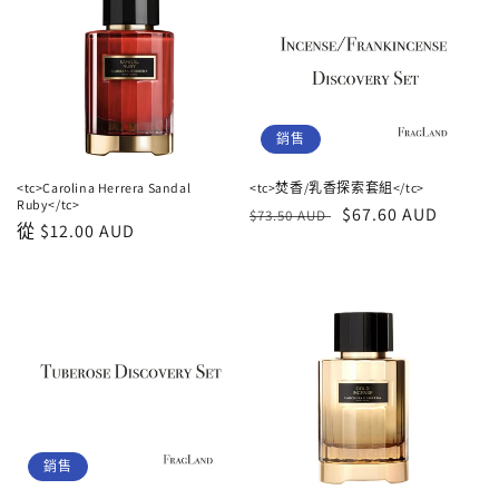
銷售
<tc>Carolina Herrera Sandal
<tc>焚香/乳香探索套組</tc>
Ruby</tc>
正
銷
$67.60 AUD
$73.50 AUD
正
從
$12.00 AUD
常
售
常
價
價
價
格
格
格
銷售